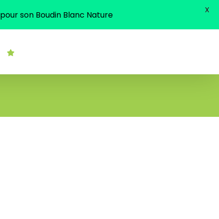
X
 pour son Boudin Blanc Nature
Carte annuelle 2026
Contact
La Boutique