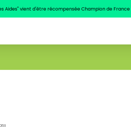
tes Aides" vient d'être récompensée Champion de France
Accueil
Buffets
Traiteur
Plateaux Repas
sons