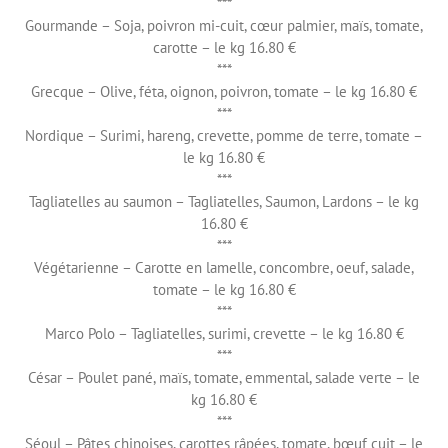
***
Gourmande – Soja, poivron mi-cuit, cœur palmier, maïs, tomate,
carotte – le kg 16.80 €
***
Grecque – Olive, féta, oignon, poivron, tomate – le kg 16.80 €
***
Nordique – Surimi, hareng, crevette, pomme de terre, tomate –
le kg 16.80 €
***
Tagliatelles au saumon – Tagliatelles, Saumon, Lardons – le kg
16.80 €
***
Végétarienne – Carotte en lamelle, concombre, oeuf, salade,
tomate – le kg 16.80 €
***
Marco Polo – Tagliatelles, surimi, crevette – le kg 16.80 €
***
César – Poulet pané, maïs, tomate, emmental, salade verte – le
kg 16.80 €
***
Séoul – Pâtes chinoises, carottes râpées, tomate, bœuf cuit – le